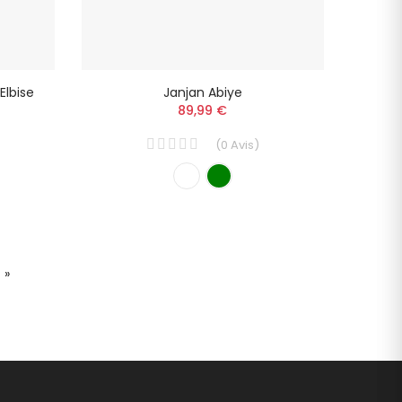
Elbise
Janjan Abiye
89,99 €
(
0
Avis
)
 »