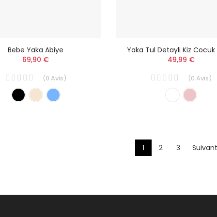
Bebe Yaka Abiye
Yaka Tul Detayli Kiz Cocuk 
69,90 €
49,99 €
(
0
Avis
)
(
0
Avis
)
1
2
3
Suivant