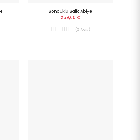
ye
Boncuklu Balik Abiye
259,00 €
(
0
Avis
)