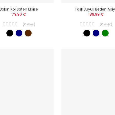
Balon Kol Saten Elbise
Tasli Buyuk Beden Abi
79,90 €
189,99 €
(
0
Avis
)
(
0
Avis
)