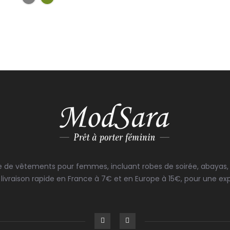
 de vêtements pour femmes, incluant robes de soirée, abayas, e
livraison rapide en France à 7€ et en Europe à 15€, pour une exp