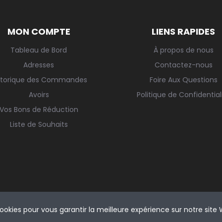
MON COMPTE
LIENS RAPIDES
Tableau de Bord
À propos de nous
Adresses
Contactez-nous
storique des Commandes
Foire Aux Questions
Avoirs
Politique de Confidential
Vos Bons de Réduction
Liste de Souhaits
cookies pour vous garantir la meilleure expérience sur notre site
©2024 Droits d'auteur. Tous droits réservés.
PRESTATÜRK