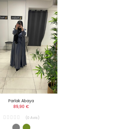
Parlak Abaya
89,90 €
(
0
Avis
)